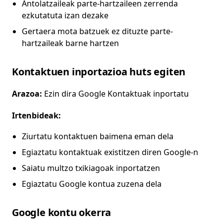
Antolatzaileak parte-hartzaileen zerrenda
ezkutatuta izan dezake
Gertaera mota batzuek ez dituzte parte-
hartzaileak barne hartzen
Kontaktuen inportazioa huts egiten
Arazoa:
Ezin dira Google Kontaktuak inportatu
Irtenbideak:
Ziurtatu kontaktuen baimena eman dela
Egiaztatu kontaktuak existitzen diren Google-n
Saiatu multzo txikiagoak inportatzen
Egiaztatu Google kontua zuzena dela
Google kontu okerra