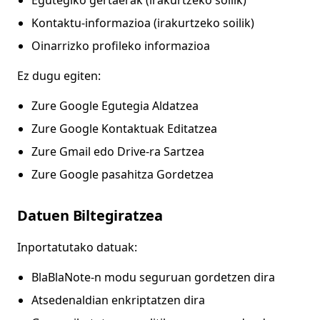
Egutegiko gertaerak (irakurtzeko soilik)
Kontaktu-informazioa (irakurtzeko soilik)
Oinarrizko profileko informazioa
Ez dugu egiten:
Zure Google Egutegia Aldatzea
Zure Google Kontaktuak Editatzea
Zure Gmail edo Drive-ra Sartzea
Zure Google pasahitza Gordetzea
Datuen Biltegiratzea
Inportatutako datuak:
BlaBlaNote-n modu seguruan gordetzen dira
Atsedenaldian enkriptatzen dira