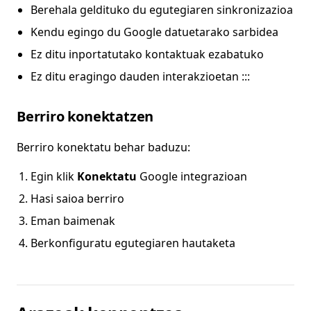
Berehala geldituko du egutegiaren sinkronizazioa
Kendu egingo du Google datuetarako sarbidea
Ez ditu inportatutako kontaktuak ezabatuko
Ez ditu eragingo dauden interakzioetan :::
Berriro konektatzen
Berriro konektatu behar baduzu:
Egin klik
Konektatu
Google integrazioan
Hasi saioa berriro
Eman baimenak
Berkonfiguratu egutegiaren hautaketa