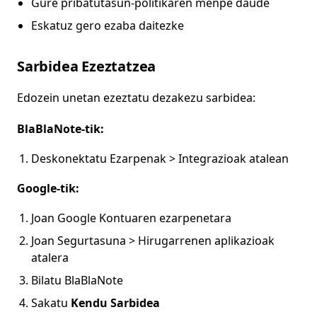
Gure pribatutasun-politikaren menpe daude
Eskatuz gero ezaba daitezke
Sarbidea Ezeztatzea
Edozein unetan ezeztatu dezakezu sarbidea:
BlaBlaNote-tik:
Deskonektatu Ezarpenak > Integrazioak atalean
Google-tik:
Joan Google Kontuaren ezarpenetara
Joan Segurtasuna > Hirugarrenen aplikazioak
atalera
Bilatu BlaBlaNote
Sakatu
Kendu Sarbidea