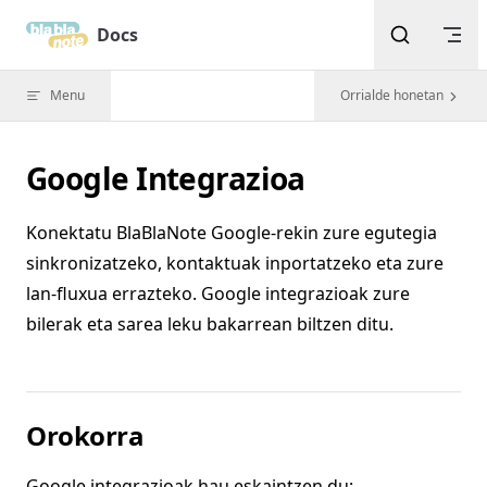
Skip to content
Docs
Menu
Orrialde honetan
Google Integrazioa
Konektatu BlaBlaNote Google-rekin zure egutegia
sinkronizatzeko, kontaktuak inportatzeko eta zure
lan-fluxua errazteko. Google integrazioak zure
bilerak eta sarea leku bakarrean biltzen ditu.
Orokorra
Google integrazioak hau eskaintzen du: