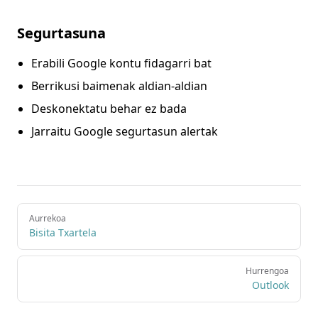
Segurtasuna
Erabili Google kontu fidagarri bat
Berrikusi baimenak aldian-aldian
Deskonektatu behar ez bada
Jarraitu Google segurtasun alertak
Pager
Aurrekoa
Bisita Txartela
Hurrengoa
Outlook