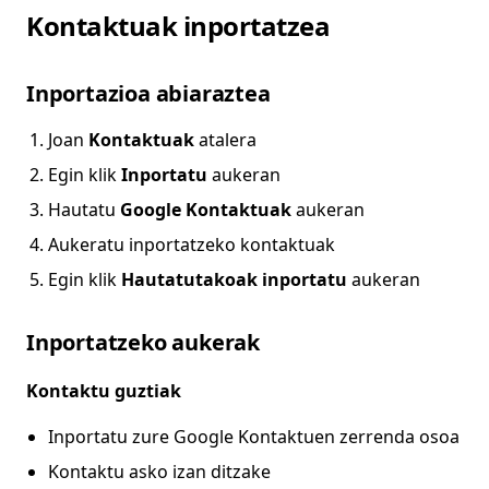
Kontaktuak inportatzea
Inportazioa abiaraztea
Joan
Kontaktuak
atalera
Egin klik
Inportatu
aukeran
Hautatu
Google Kontaktuak
aukeran
Aukeratu inportatzeko kontaktuak
Egin klik
Hautatutakoak inportatu
aukeran
Inportatzeko aukerak
Kontaktu guztiak
Inportatu zure Google Kontaktuen zerrenda osoa
Kontaktu asko izan ditzake