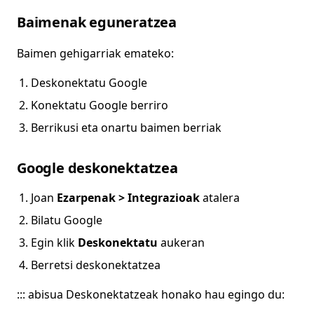
Baimenak eguneratzea
Baimen gehigarriak emateko:
Deskonektatu Google
Konektatu Google berriro
Berrikusi eta onartu baimen berriak
Google deskonektatzea
Joan
Ezarpenak > Integrazioak
atalera
Bilatu Google
Egin klik
Deskonektatu
aukeran
Berretsi deskonektatzea
::: abisua Deskonektatzeak honako hau egingo du: