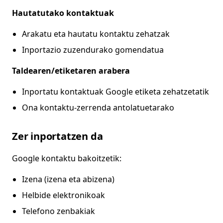
Hautatutako kontaktuak
Arakatu eta hautatu kontaktu zehatzak
Inportazio zuzendurako gomendatua
Taldearen/etiketaren arabera
Inportatu kontaktuak Google etiketa zehatzetatik
Ona kontaktu-zerrenda antolatuetarako
Zer inportatzen da
Google kontaktu bakoitzetik:
Izena (izena eta abizena)
Helbide elektronikoak
Telefono zenbakiak