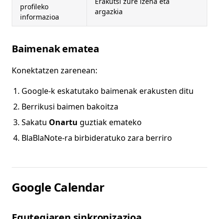
Erakutsi zure izena eta
profileko
argazkia
informazioa
Baimenak ematea
Konektatzen zarenean:
Google-k eskatutako baimenak erakusten ditu
Berrikusi baimen bakoitza
Sakatu
Onartu
guztiak emateko
BlaBlaNote-ra birbideratuko zara berriro
Google Calendar
Egutegiaren sinkronizazioa