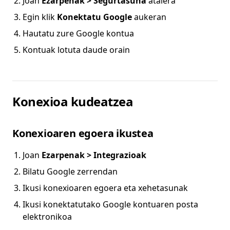
Joan
Ezarpenak > Segurtasuna
atalera
Egin klik
Konektatu Google
aukeran
Hautatu zure Google kontua
Kontuak lotuta daude orain
Konexioa kudeatzea
Konexioaren egoera ikustea
Joan
Ezarpenak > Integrazioak
Bilatu Google zerrendan
Ikusi konexioaren egoera eta xehetasunak
Ikusi konektatutako Google kontuaren posta
elektronikoa