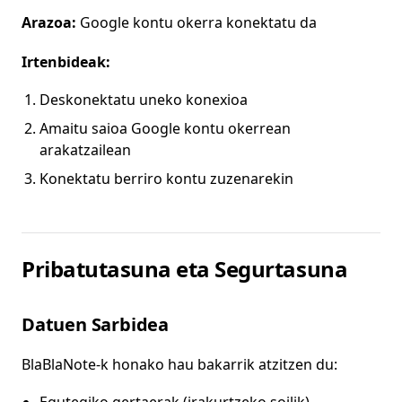
Arazoa:
Google kontu okerra konektatu da
Irtenbideak:
Deskonektatu uneko konexioa
Amaitu saioa Google kontu okerrean
arakatzailean
Konektatu berriro kontu zuzenarekin
Pribatutasuna eta Segurtasuna
Datuen Sarbidea
BlaBlaNote-k honako hau bakarrik atzitzen du: