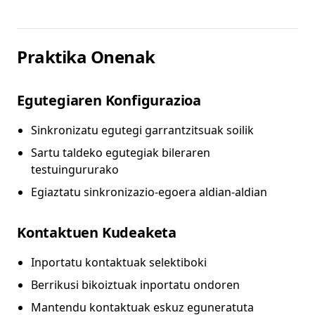
Praktika Onenak
Egutegiaren Konfigurazioa
Sinkronizatu egutegi garrantzitsuak soilik
Sartu taldeko egutegiak bileraren
testuingururako
Egiaztatu sinkronizazio-egoera aldian-aldian
Kontaktuen Kudeaketa
Inportatu kontaktuak selektiboki
Berrikusi bikoiztuak inportatu ondoren
Mantendu kontaktuak eskuz eguneratuta