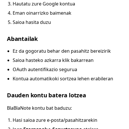
Hautatu zure Google kontua
Eman oinarrizko baimenak
Saioa hasita duzu
Abantailak
Ez da gogoratu behar den pasahitz bereizirik
Saioa hasteko azkarra klik bakarrean
OAuth autentifikazio segurua
Kontua automatikoki sortzea lehen erabileran
Dauden kontu batera lotzea
BlaBlaNote kontu bat baduzu:
Hasi saioa zure e-posta/pasahitzarekin