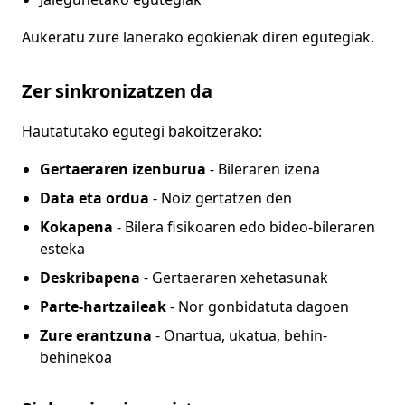
Aukeratu zure lanerako egokienak diren egutegiak.
Zer sinkronizatzen da
Hautatutako egutegi bakoitzerako:
Gertaeraren izenburua
- Bileraren izena
Data eta ordua
- Noiz gertatzen den
Kokapena
- Bilera fisikoaren edo bideo-bileraren
esteka
Deskribapena
- Gertaeraren xehetasunak
Parte-hartzaileak
- Nor gonbidatuta dagoen
Zure erantzuna
- Onartua, ukatua, behin-
behinekoa