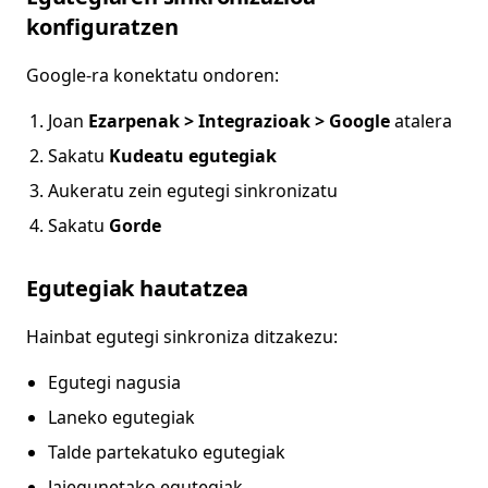
konfiguratzen
Google-ra konektatu ondoren:
Joan
Ezarpenak > Integrazioak > Google
atalera
Sakatu
Kudeatu egutegiak
Aukeratu zein egutegi sinkronizatu
Sakatu
Gorde
Egutegiak hautatzea
Hainbat egutegi sinkroniza ditzakezu:
Egutegi nagusia
Laneko egutegiak
Talde partekatuko egutegiak
Jaiegunetako egutegiak