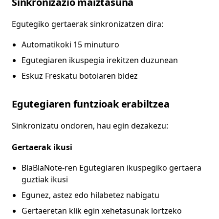
Sinkronizazio maiztasuna
Egutegiko gertaerak sinkronizatzen dira:
Automatikoki 15 minuturo
Egutegiaren ikuspegia irekitzen duzunean
Eskuz Freskatu botoiaren bidez
Egutegiaren funtzioak erabiltzea
Sinkronizatu ondoren, hau egin dezakezu:
Gertaerak ikusi
BlaBlaNote-ren Egutegiaren ikuspegiko gertaera
guztiak ikusi
Egunez, astez edo hilabetez nabigatu
Gertaeretan klik egin xehetasunak lortzeko