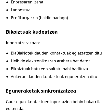
Enpresaren izena
Lanpostua
Profil argazkia (baldin badago)
Bikoiztuak kudeatzea
Inportatzerakoan:
BlaBlaNotek dauden kontaktuak egiaztatzen ditu
Helbide elektronikoaren arabera bat datoz
Bikoiztuak batu edo saltatu nahi badituzu
Aukeran dauden kontaktuak eguneratzen ditu
Eguneraketak sinkronizatzea
Gaur egun, kontaktuen inportazioa behin bakarrik
egiten da: