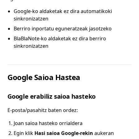
Google-ko aldaketak ez dira automatikoki
sinkronizatzen
Berriro inportatu eguneratzeak jasotzeko
BlaBlaNote-ko aldaketak ez dira berriro
sinkronizatzen
Google Saioa Hastea
Google erabiliz saioa hasteko
E-posta/pasahitz baten ordez:
Joan saioa hasteko orrialdera
Egin klik
Hasi saioa Google-rekin
aukeran