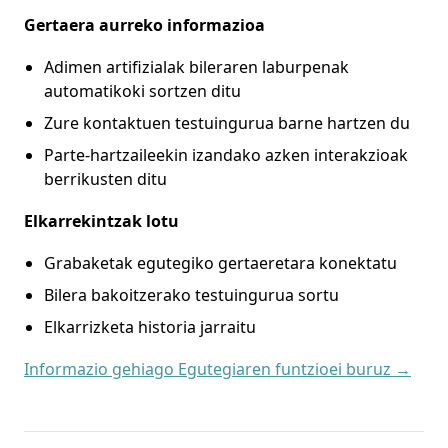
Gertaera aurreko informazioa
Adimen artifizialak bileraren laburpenak
automatikoki sortzen ditu
Zure kontaktuen testuingurua barne hartzen du
Parte-hartzaileekin izandako azken interakzioak
berrikusten ditu
Elkarrekintzak lotu
Grabaketak egutegiko gertaeretara konektatu
Bilera bakoitzerako testuingurua sortu
Elkarrizketa historia jarraitu
Informazio gehiago Egutegiaren funtzioei buruz →