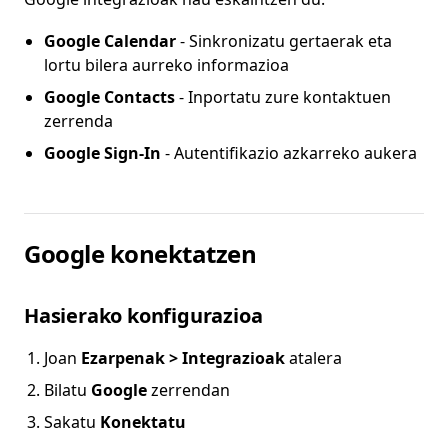
Google Calendar
- Sinkronizatu gertaerak eta
lortu bilera aurreko informazioa
Google Contacts
- Inportatu zure kontaktuen
zerrenda
Google Sign-In
- Autentifikazio azkarreko aukera
Google konektatzen
Hasierako konfigurazioa
Joan
Ezarpenak > Integrazioak
atalera
Bilatu
Google
zerrendan
Sakatu
Konektatu