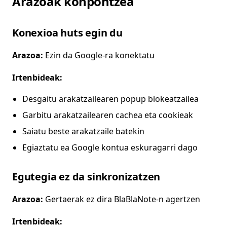
Arazoak konpontzea
Konexioa huts egin du
Arazoa:
Ezin da Google-ra konektatu
Irtenbideak:
Desgaitu arakatzailearen popup blokeatzailea
Garbitu arakatzailearen cachea eta cookieak
Saiatu beste arakatzaile batekin
Egiaztatu ea Google kontua eskuragarri dago
Egutegia ez da sinkronizatzen
Arazoa:
Gertaerak ez dira BlaBlaNote-n agertzen
Irtenbideak: