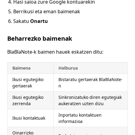
Hasi saioa zure Google kontuarekin
Berrikusi eta eman baimenak
Sakatu
Onartu
Beharrezko baimenak
BlaBlaNote-k baimen hauek eskatzen ditu:
Baimena
Helburua
Ikusi egutegiko
Bistaratu gertaerak BlaBlaNote-
gertaerak
n
Ikusi egutegiko
Sinkronizatuko diren egutegiak
zerrenda
aukeratzen uzten dizu
Inportatu kontaktuen
Ikusi kontaktuak
informazioa
Oinarrizko