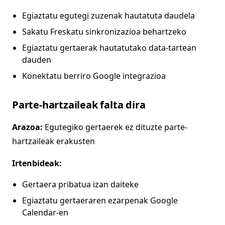
Egiaztatu egutegi zuzenak hautatuta daudela
Sakatu Freskatu sinkronizazioa behartzeko
Egiaztatu gertaerak hautatutako data-tartean
dauden
Konektatu berriro Google integrazioa
Parte-hartzaileak falta dira
Arazoa:
Egutegiko gertaerek ez dituzte parte-
hartzaileak erakusten
Irtenbideak:
Gertaera pribatua izan daiteke
Egiaztatu gertaeraren ezarpenak Google
Calendar-en