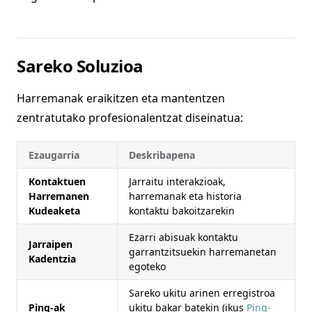
Sareko Soluzioa
Harremanak eraikitzen eta mantentzen
zentratutako profesionalentzat diseinatua:
Ezaugarria
Deskribapena
Kontaktuen
Jarraitu interakzioak,
Harremanen
harremanak eta historia
Kudeaketa
kontaktu bakoitzarekin
Ezarri abisuak kontaktu
Jarraipen
garrantzitsuekin harremanetan
Kadentzia
egoteko
Sareko ukitu arinen erregistroa
Ping-ak
ukitu bakar batekin (ikus
Ping-