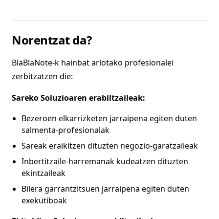
Norentzat da?
BlaBlaNote-k hainbat arlotako profesionalei
zerbitzatzen die:
Sareko Soluzioaren erabiltzaileak:
Bezeroen elkarrizketen jarraipena egiten duten
salmenta-profesionalak
Sareak eraikitzen dituzten negozio-garatzaileak
Inbertitzaile-harremanak kudeatzen dituzten
ekintzaileak
Bilera garrantzitsuen jarraipena egiten duten
exekutiboak