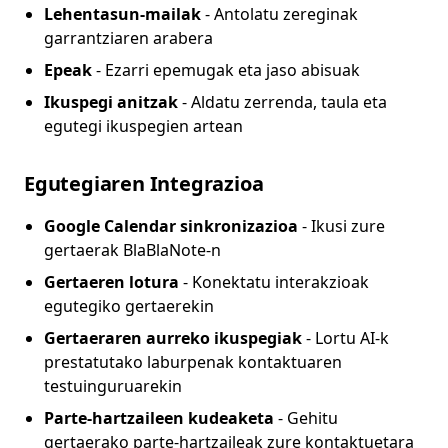
Lehentasun-mailak
- Antolatu zereginak
garrantziaren arabera
Epeak
- Ezarri epemugak eta jaso abisuak
Ikuspegi anitzak
- Aldatu zerrenda, taula eta
egutegi ikuspegien artean
Egutegiaren Integrazioa
Google Calendar sinkronizazioa
- Ikusi zure
gertaerak BlaBlaNote-n
Gertaeren lotura
- Konektatu interakzioak
egutegiko gertaerekin
Gertaeraren aurreko ikuspegiak
- Lortu AI-k
prestatutako laburpenak kontaktuaren
testuinguruarekin
Parte-hartzaileen kudeaketa
- Gehitu
gertaerako parte-hartzaileak zure kontaktuetara