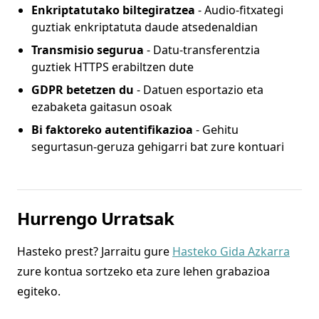
Enkriptatutako biltegiratzea
- Audio-fitxategi
guztiak enkriptatuta daude atsedenaldian
Transmisio segurua
- Datu-transferentzia
guztiek HTTPS erabiltzen dute
GDPR betetzen du
- Datuen esportazio eta
ezabaketa gaitasun osoak
Bi faktoreko autentifikazioa
- Gehitu
segurtasun-geruza gehigarri bat zure kontuari
Hurrengo Urratsak
Hasteko prest? Jarraitu gure
Hasteko Gida Azkarra
zure kontua sortzeko eta zure lehen grabazioa
egiteko.