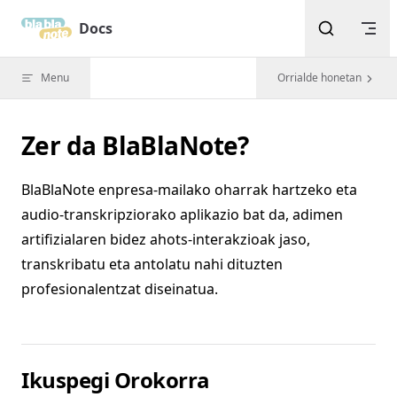
Skip to content
Docs
Menu
Orrialde honetan
Zer da BlaBlaNote?
BlaBlaNote enpresa-mailako oharrak hartzeko eta
audio-transkripziorako aplikazio bat da, adimen
artifizialaren bidez ahots-interakzioak jaso,
transkribatu eta antolatu nahi dituzten
profesionalentzat diseinatua.
Ikuspegi Orokorra