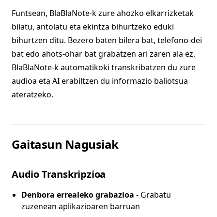
Funtsean, BlaBlaNote-k zure ahozko elkarrizketak
bilatu, antolatu eta ekintza bihurtzeko eduki
bihurtzen ditu. Bezero baten bilera bat, telefono-dei
bat edo ahots-ohar bat grabatzen ari zaren ala ez,
BlaBlaNote-k automatikoki transkribatzen du zure
audioa eta AI erabiltzen du informazio baliotsua
ateratzeko.
Gaitasun Nagusiak
Audio Transkripzioa
Denbora errealeko grabazioa
- Grabatu
zuzenean aplikazioaren barruan