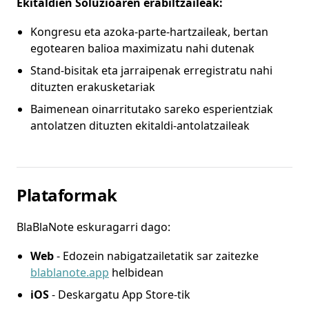
Ekitaldien Soluzioaren erabiltzaileak:
Kongresu eta azoka-parte-hartzaileak, bertan
egotearen balioa maximizatu nahi dutenak
Stand-bisitak eta jarraipenak erregistratu nahi
dituzten erakusketariak
Baimenean oinarritutako sareko esperientziak
antolatzen dituzten ekitaldi-antolatzaileak
Plataformak
BlaBlaNote eskuragarri dago:
Web
- Edozein nabigatzailetatik sar zaitezke
blablanote.app
helbidean
iOS
- Deskargatu App Store-tik