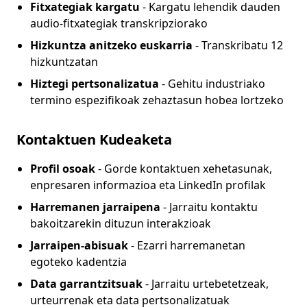
Fitxategiak kargatu
- Kargatu lehendik dauden
audio-fitxategiak transkripziorako
Hizkuntza anitzeko euskarria
- Transkribatu 12
hizkuntzatan
Hiztegi pertsonalizatua
- Gehitu industriako
termino espezifikoak zehaztasun hobea lortzeko
Kontaktuen Kudeaketa
Profil osoak
- Gorde kontaktuen xehetasunak,
enpresaren informazioa eta LinkedIn profilak
Harremanen jarraipena
- Jarraitu kontaktu
bakoitzarekin dituzun interakzioak
Jarraipen-abisuak
- Ezarri harremanetan
egoteko kadentzia
Data garrantzitsuak
- Jarraitu urtebetetzeak,
urteurrenak eta data pertsonalizatuak