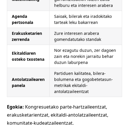
helburu eta interesen arabera
Agenda
Saioak, bilerak eta iradokitako
pertsonala
tarteak leku bakarrean
Erakusketarien
Zure interesen arabera
zerrenda
gomendatutako standak
Nor ezagutu duzun, zer dagoen
Ekitaldiaren
zain eta norekin jarraitu behar
osteko txostena
duzun laburpena
Partiduen kalitatea, bilera-
Antolatzailearen
bolumena eta gogobetetasun-
panela
metrikak ekitaldi-
antolatzaileentzat
Egokia:
Kongresuetako parte-hartzaileentzat,
erakusketarientzat, ekitaldi-antolatzaileentzat,
komunitate-kudeatzaileentzat.