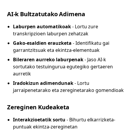
AI-k Bultzatutako Adimena
Laburpen automatikoak
- Lortu zure
transkripzioen laburpen zehatzak
Gako-esaldien erauzketa
- Identifikatu gai
garrantzitsuak eta ekintza-elementuak
Bileraren aurreko laburpenak
- Jaso AI-k
sortutako testuingurua egutegiko gertaeren
aurretik
Iradokizun adimendunak
- Lortu
jarraipenetarako eta zereginetarako gomendioak
Zereginen Kudeaketa
Interakzioetatik sortu
- Bihurtu elkarrizketa-
puntuak ekintza-zereginetan