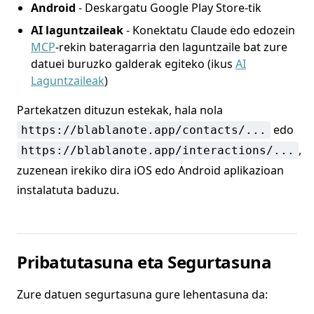
Android
- Deskargatu Google Play Store-tik
AI laguntzaileak
- Konektatu Claude edo edozein
MCP
-rekin bateragarria den laguntzaile bat zure
datuei buruzko galderak egiteko (ikus
AI
Laguntzaileak
)
Partekatzen dituzun estekak, hala nola
edo
https://blablanote.app/contacts/...
,
https://blablanote.app/interactions/...
zuzenean irekiko dira iOS edo Android aplikazioan
instalatuta baduzu.
Pribatutasuna eta Segurtasuna
Zure datuen segurtasuna gure lehentasuna da: