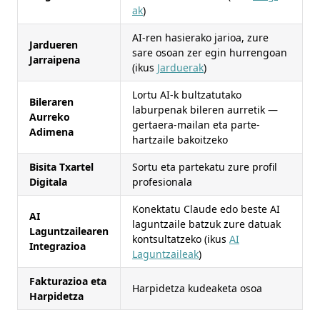
ak
)
AI-ren hasierako jarioa, zure
Jardueren
sare osoan zer egin hurrengoan
Jarraipena
(ikus
Jarduerak
)
Lortu AI-k bultzatutako
Bileraren
laburpenak bileren aurretik —
Aurreko
gertaera-mailan eta parte-
Adimena
hartzaile bakoitzeko
Bisita Txartel
Sortu eta partekatu zure profil
Digitala
profesionala
Konektatu Claude edo beste AI
AI
laguntzaile batzuk zure datuak
Laguntzailearen
kontsultatzeko (ikus
AI
Integrazioa
Laguntzaileak
)
Fakturazioa eta
Harpidetza kudeaketa osoa
Harpidetza