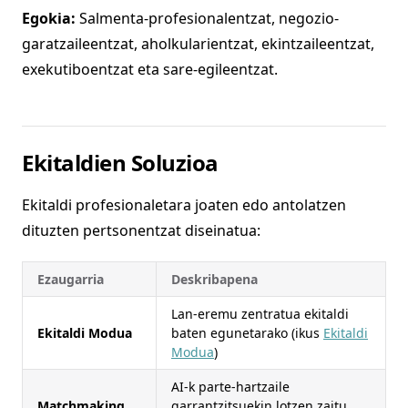
Egokia:
Salmenta-profesionalentzat, negozio-
garatzaileentzat, aholkularientzat, ekintzaileentzat,
exekutiboentzat eta sare-egileentzat.
Ekitaldien Soluzioa
Ekitaldi profesionaletara joaten edo antolatzen
dituzten pertsonentzat diseinatua:
Ezaugarria
Deskribapena
Lan-eremu zentratua ekitaldi
Ekitaldi Modua
baten egunetarako (ikus
Ekitaldi
Modua
)
AI-k parte-hartzaile
Matchmaking
garrantzitsuekin lotzen zaitu