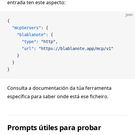
entrada ten este aspecto:
json
{
  "mcpServers"
: {
    "blablanote"
: {
      "type"
: 
"http"
,
      "url"
: 
"https://blablanote.app/mcp/v1"
    }
  }
}
Consulta a documentación da túa ferramenta
específica para saber onde está ese ficheiro.
Prompts útiles para probar