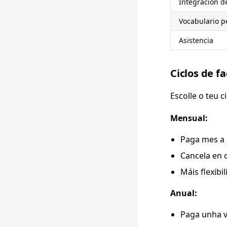
Integración 
Vocabulario p
Asistencia
Ciclos de f
Escolle o teu c
Mensual:
Paga mes a
Cancela en
Máis flexibi
Anual:
Paga unha v