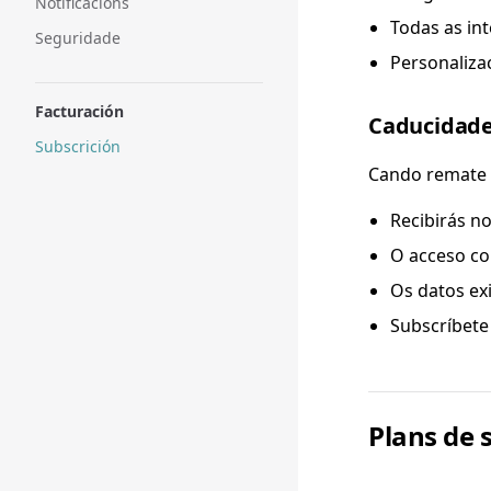
Notificacións
Todas as in
Seguridade
Personaliza
Facturación
Caducidade
Subscrición
Cando remate 
Recibirás no
O acceso co
Os datos ex
Subscríbete
Plans de 