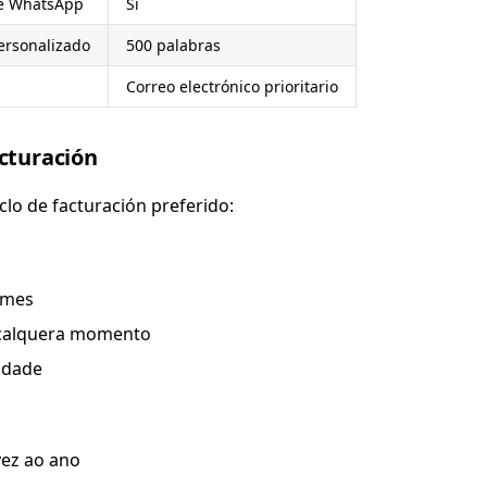
de WhatsApp
Si
ersonalizado
500 palabras
Correo electrónico prioritario
acturación
iclo de facturación preferido:
 mes
 calquera momento
lidade
ez ao ano