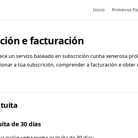
Main Navigation
Inicio
Primeiros Pa
ción e facturación
ece un servizo baseado en subscrición cunha xenerosa prob
ionar a túa subscrición, comprender a facturación e obter
tuíta
íta de 30 días
a inclúe unha proba gratuíta de 30 días: