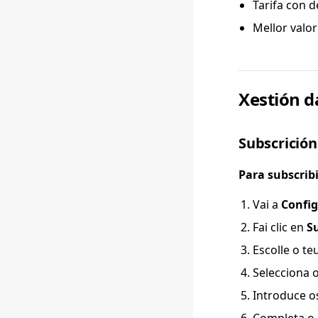
Tarifa con 
Mellor valor
Xestión d
Subscrición
Para subscribi
Vai a
Config
Fai clic en
S
Escolle o te
Selecciona o
Introduce o