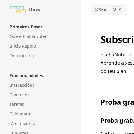
Docs
Skip to content
Search
Ctrl
K
Sidebar Navigation
Primeiros Pasos
Subscri
Que é BlaBlaNote?
Inicio Rápido
BlaBlaNote ofr
Onboarding
Aprende a xest
do teu plan.
Funcionalidades
Interaccións
Contactos
Proba gra
Tarefas
Calendario
Proba gratu
IA e Insights
Etiquetas
Cada conta nov