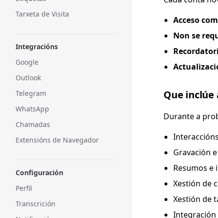
Tarxeta de Visita
Acceso com
Non se requ
Integracións
Recordator
Google
Actualizaci
Outlook
Que inclúe
Telegram
WhatsApp
Durante a prob
Chamadas
Interaccións
Extensións de Navegador
Gravación e
Resumos e i
Configuración
Xestión de 
Perfil
Xestión de t
Transcrición
Integración