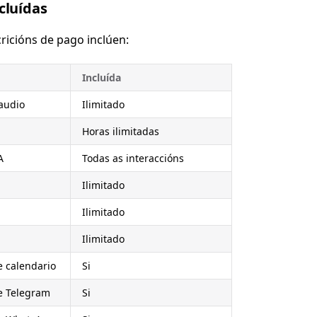
cluídas
ricións de pago inclúen:
Incluída
audio
Ilimitado
Horas ilimitadas
A
Todas as interaccións
Ilimitado
Ilimitado
Ilimitado
e calendario
Si
e Telegram
Si