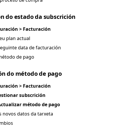
 proceso de compra
ón do estado da subscrición
uración > Facturación
teu plan actual
seguinte data de facturación
 método de pago
ión do método de pago
uración > Facturación
estionar subscrición
Actualizar método de pago
s novos datos da tarxeta
ambios