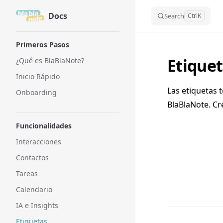
Docs
Skip to content
Search
Ctrl
K
Sidebar Navigation
Primeros Pasos
Etique
¿Qué es BlaBlaNote?
Inicio Rápido
Las etiquetas 
Onboarding
BlaBlaNote. Cr
Funcionalidades
Interacciones
Contactos
Tareas
Calendario
IA e Insights
Etiquetas