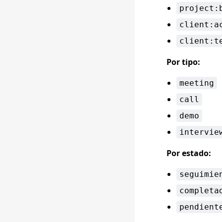
project:
client:a
client:t
Por tipo:
meeting
call
demo
intervie
Por estado:
seguimie
completa
pendient