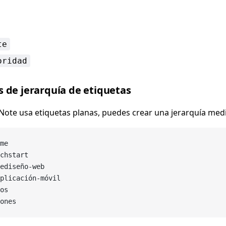
te
oridad
 de jerarquía de etiquetas
ote usa etiquetas planas, puedes crear una jerarquía med
me
chstart
ediseño-web
plicación-móvil
os
ones