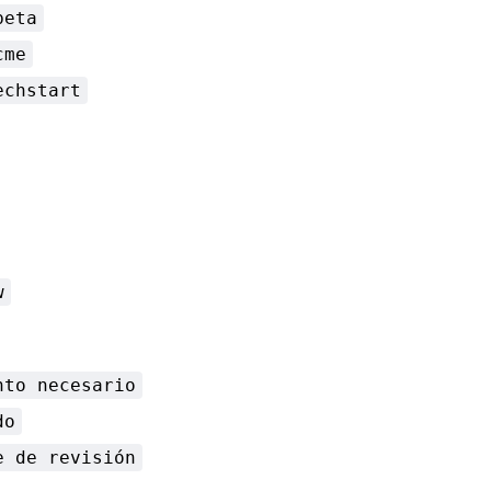
beta
cme
echstart
w
nto necesario
do
e de revisión