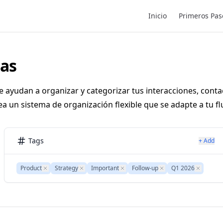
Main Navigation
Inicio
Primeros Pas
tas
te ayudan a organizar y categorizar tus interacciones, conta
ea un sistema de organización flexible que se adapte a tu fl
Tags
+ Add
Product
Remove
Strategy
Remove
Important
Remove
Follow-up
Remove
Q1 2026
Remove