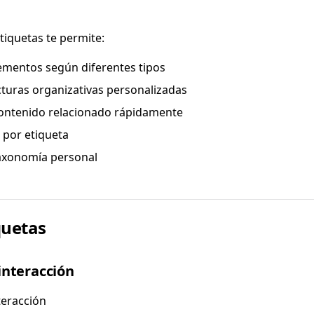
tiquetas te permite:
lementos según diferentes tipos
cturas organizativas personalizadas
ontenido relacionado rápidamente
s por etiqueta
axonomía personal
quetas
interacción
teracción