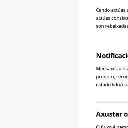
Cando actúas s
actúas consist
son rebaixadas
Notificac
Mensaxes a niv
produto, recor
estado lido/no
Axustar o
O fluxo é perso