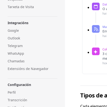
Dat
Tarxeta de Visita
O 
hai
Integracións
Man
Google
En
hai
Outlook
Telegram
Co
WhatsApp
3 
me
Chamadas
ho
Extensións de Navegador
Configuración
Perfil
Tipos de 
Transcrición
Cada elemento 