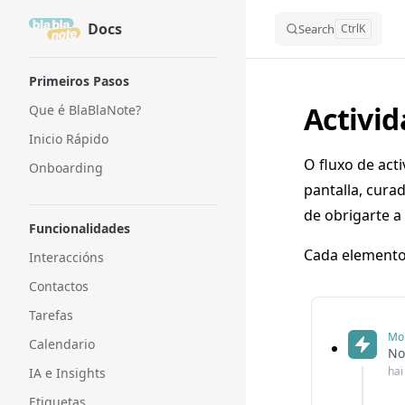
Docs
Skip to content
Search
Ctrl
K
Sidebar Navigation
Primeiros Pasos
Activi
Que é BlaBlaNote?
Inicio Rápido
O fluxo de acti
Onboarding
pantalla, cura
de obrigarte a
Funcionalidades
Cada elemento 
Interaccións
Contactos
Tarefas
Mo
Calendario
No
hai
IA e Insights
Etiquetas