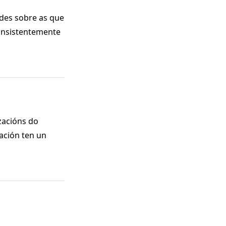
ades sobre as que
onsistentemente
zacións do
ación ten un