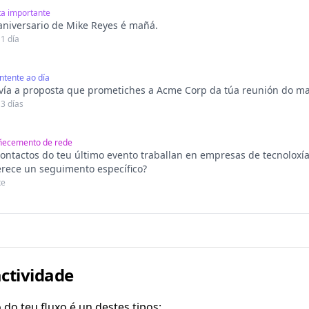
a importante
aniversario de Mike Reyes é mañá.
 1 día
tente ao día
vía a proposta que prometiches a Acme Corp da túa reunión do ma
 3 días
ñecemento de rede
contactos do teu último evento traballan en empresas de tecnoloxí
rece un seguimento específico?
xe
actividade
do teu fluxo é un destes tipos: