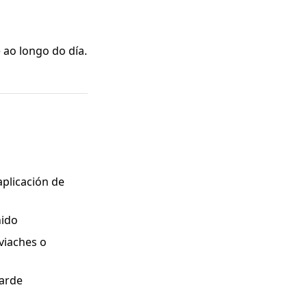
 ao longo do día.
plicación de
hido
viaches o
tarde