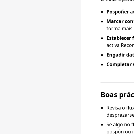
Pospoñer
ac
Marcar con
forma máis 
Establecer
activa Reco
Engadir da
Completar 
Boas prác
Revisa o fl
desprazarse
Se algo no f
pospón ou m