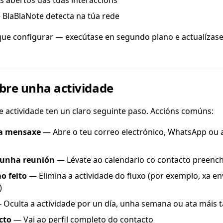
 abertos das túas interaccións
 BlaBlaNote detecta na túa rede
ue configurar — execútase en segundo plano e actualízase
bre unha actividade
e actividade ten un claro seguinte paso. Accións comúns:
a mensaxe
— Abre o teu correo electrónico, WhatsApp ou a
unha reunión
— Lévate ao calendario co contacto preenc
o feito
— Elimina a actividade do fluxo (por exemplo, xa en
)
Oculta a actividade por un día, unha semana ou ata máis 
cto
— Vai ao perfil completo do contacto