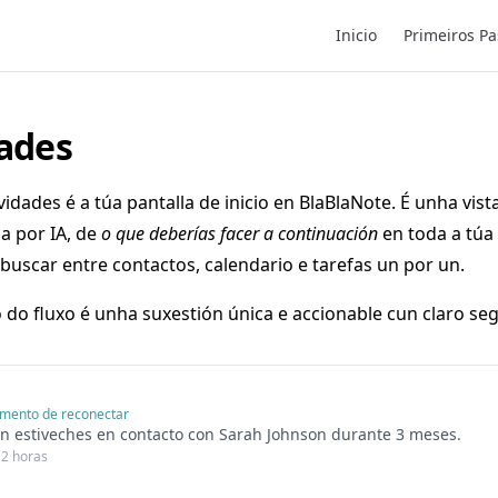
Main Navigation
Inicio
Primeiros Pa
dades
vidades é a túa pantalla de inicio en BlaBlaNote. É unha vis
da por IA, de
o que deberías facer a continuación
en toda a túa 
 buscar entre contactos, calendario e tarefas un por un.
do fluxo é unha suxestión única e accionable cun claro seg
mento de reconectar
n estiveches en contacto con Sarah Johnson durante 3 meses.
 2 horas