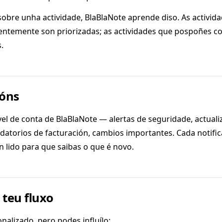
obre unha actividade, BlaBlaNote aprende diso. As activid
entemente son priorizadas; as actividades que pospoñes c
.
ións
el de conta de BlaBlaNote — alertas de seguridade, actuali
datorios de facturación, cambios importantes. Cada notific
n lido para que saibas o que é novo.
 teu fluxo
nalizado, pero podes influílo: