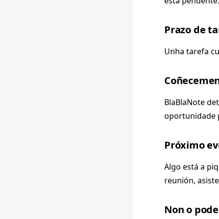
está pendente
Prazo de ta
Unha tarefa c
Coñecemen
BlaBlaNote det
oportunidade p
Próximo ev
Algo está a pi
reunión, asist
Non o pode