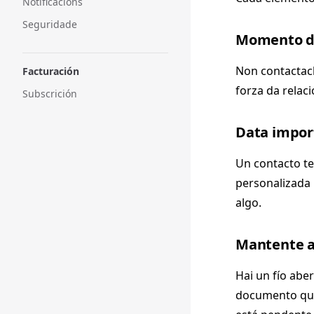
Notificacións
Seguridade
Momento d
Non contactach
Facturación
forza da relac
Subscrición
Data impor
Un contacto te
personalizada 
algo.
Mantente a
Hai un fío abe
documento que