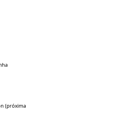
unha
ón (próxima