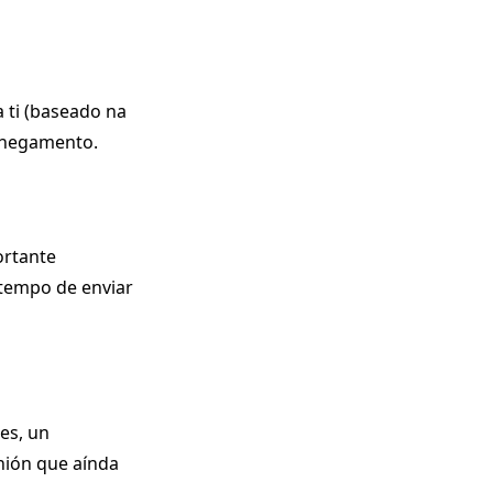
 ti (baseado na
achegamento.
ortante
 tempo de enviar
es, un
nión que aínda