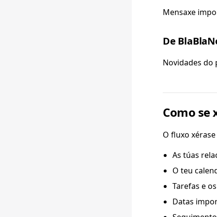
Mensaxe import
De BlaBlaN
Novidades do p
Como se x
O fluxo xérase
As túas rel
O teu calen
Tarefas e o
Datas impor