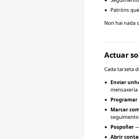
Seguimentos
Patróns que
Non hai nada q
Actuar so
Cada tarxeta d
Enviar unh
mensaxería
Programar 
Marcar com
seguimento
Pospoñer
— 
Abrir conta